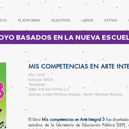
ICIO
PLATAFORMA
NOSOTROS
LIBROS
EXTRAS
OYO BASADOS EN LA NUEVA ESCUE
MIS COMPETENCIAS EN ARTE INT
Año: 2018
Editorial: EBICA
Tema:Artes
ISBN: 978-607-97495-2-1
Autores: Crystal Mendoza Arteaga / Alvino Mendoza Mendoza
El libro
M
is competencias en Arte Integral 3
fue diseñado 
estudios de la Secretaría de Educación Pública (SEP), 