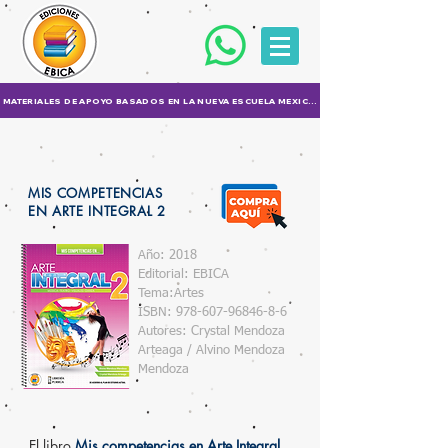
MATERIALES DE APOYO BASADOS EN LA NUEVA ESCUELA MEXICANA (NEM)
MIS COMPETENCIAS
EN ARTE INTEGRAL 2
Año: 2018
Editorial: EBICA
Tema:Artes
ISBN:
978-607-96846-8-6
Autores: Crystal Mendoza
Arteaga / Alvino Mendoza
Mendoza
El libro
M
is competencias en Arte Integral